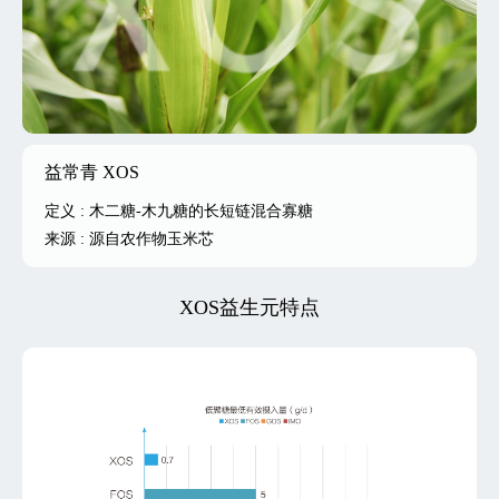
益常青 XOS
定义 : 木二糖-木九糖的长短链混合寡糖
来源 : 源自农作物玉米芯
XOS益生元特点