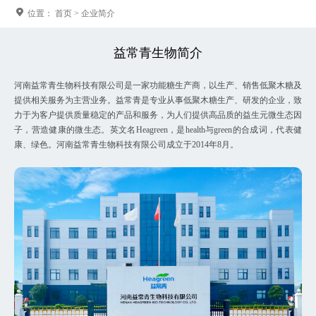
位置：
首页
>
企业简介
益常青生物简介
河南益常⻘⽣物科技有限公司是⼀家功能糖⽣产商，以⽣产、销售低聚⽊糖及
提供相关服务为主营业务。益常⻘是专业从事低聚⽊糖⽣产、研发的企业，致
⼒于为客户提供质量稳定的产品和服务，为人们提供高品质的益生元微生态因
子，营造健康的微⽣态。英⽂名Heagreen，是health与green的合成词，代表健
康、绿⾊。河南益常⻘⽣物科技有限公司成⽴于2014年8⽉。